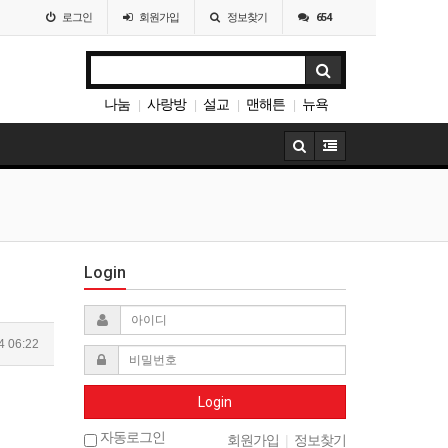
로그인
회원
가입
정보찾기
654
나눔
사랑방
설교
맨해튼
뉴욕
|
|
|
|
이민
|
Login
4 06:22
Login
자동로그인
회원가입
|
정보찾기