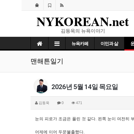
NYKOREAN.net
김동욱의 뉴욕이야기
뉴욕카페
이민과 삶
맨해튼일기
2026년 5월 14일 목요일
김동욱
0
471
눈의 피로가 조금은 풀린 것 같다. 왼쪽 눈이 여전히 
어제에 이어 두문불출했다.