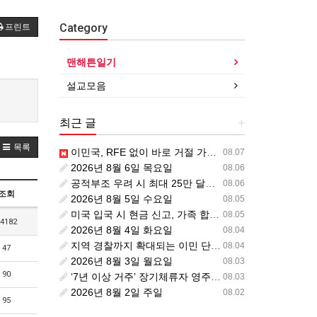
Category
프린트
맨해튼일기
설교모음
최근 글
+
목록
이민국, RFE 없이 바로 거절 가능… “처음 제출이 마지막 기회” 시대가 시작됩니다.
08.07
2026년 8월 6일 목요일
08.06
공적부조 우려 시 최대 25만 달러 보증금? 영주권 심사의 새로운 변수
08.06
조회
2026년 8월 5일 수요일
08.05
미국 입국 시 현금 신고, 가족 합산 1만 달러가 기준입니다.
08.05
4182
2026년 8월 4일 화요일
08.04
지역 경찰까지 확대되는 이민 단속… 287(g) 프로그램의 대대적 확장
08.04
47
2026년 8월 3일 월요일
08.03
90
‘7년 이상 거주’ 장기체류자 영주권 법안 재추진… 현실화될 수 있을까?
08.03
2026년 8월 2일 주일
08.02
95