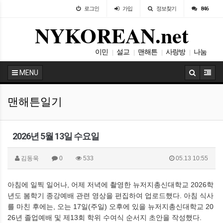
로그인
가입
정보찾기
846
NYKOREAN.net
이민
설교
맨해튼
사랑방
나눔
|
|
|
|
뉴욕
|
MENU
맨해튼일기
2026년 5월 13일 수요일
김동욱
0
533
05.13 10:55
아침에 일찍 일어나, 어제 저녁에 촬영한 뉴저지총신대학교 2026학
년도 봄학기 종강예배 관련 영상을 편집하여 업로드했다. 아침 식사
를 마친 후에는, 오는 17일(주일) 오후에 있을 뉴저지총신대학교 20
26년 졸업예배 및 제13회 학위 수여식 순서지 초안을 작성했다.