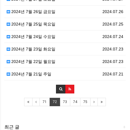
2024년 7월 26일 금요일
2024.07.26
2024년 7월 25일 목요일
2024.07.25
2024년 7월 24일 수요일
2024.07.24
2024년 7월 23일 화요일
2024.07.23
2024년 7월 22일 월요일
2024.07.23
2024년 7월 21일 주일
2024.07.21
71
72
73
74
75
최근 글
+