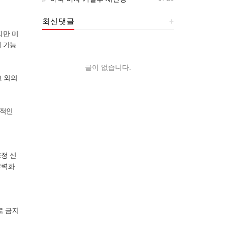
최신댓글
+
지만 미
 가능
글이 없습니다.
그 외의
심적인
정 신
무력화
로 금지