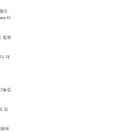
자동으
y Ci
, 법원
. 대
 그늘집
도 있
활용해