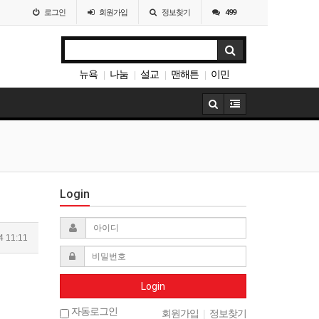
로그인
회원
가입
정보찾기
499
뉴욕
나눔
설교
맨해튼
이민
|
|
|
|
사랑방
|
Login
4 11:11
Login
자동로그인
회원가입
|
정보찾기