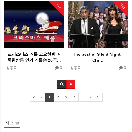
Hot
Hot
크리스마스 캐롤 고요한밤 거
The best of Silent Night -
룩한밤등 인기 캐롤송 26곡…
Chr…
0
0
김동욱
김동욱
1
2
3
4
5
최근 글
+