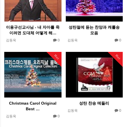
이용규선교사님 - 내 자아를 죽
성탄절에 듣는 찬양과 캐롤송
이려면 도대체 어떻게 해…
모음
0
0
김동욱
김동욱
Hot
Hot
Christmas Carol Original
성탄 찬송 메들리
Best …
0
김동욱
0
김동욱