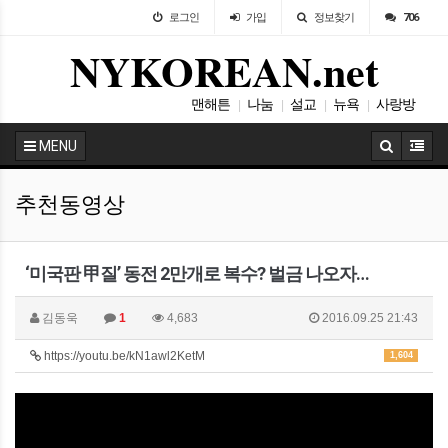
로그인
가입
정보찾기
706
NYKOREAN.net
맨해튼
나눔
설교
뉴욕
사랑방
|
|
|
|
이민
|
MENU
추천동영상
‘미국판 甲질’ 동전 2만개로 복수? 벌금 나오자…
김동욱
1
4,683
2016.09.25 21:43
https://youtu.be/kN1awl2KetM
1,604