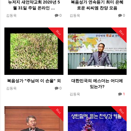
뉴저지 새언약교회 2020년 5
복음성가 연속듣기 최미 은혜
월 31일 주일 온라인 …
로운 씨씨엠 찬양 모음
0
0
김동욱
김동욱
Hot
Hot
복음성가 "주님여 이 손을" 외
대한민국의 에스더는 어디에
있는가?
0
김동욱
1
김동욱
Hot
Hot