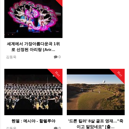
세계에서 가장아름다운곡 1위
로 선정된 아리랑 (Arir…
0
김동욱
Hot
Hot
헨델 : 메시야 - 할렐루야
'드론 킬러' 8살 골프 영재…"죽
이고 말았네요" [출…
0
김동욱