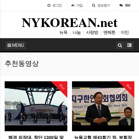
로그인
가입
정보찾기
550
NYKOREAN.net
뉴욕
나눔
사랑방
맨해튼
이민
|
|
|
|
설교
|
MENU
추천동영상
Hot
Hot
해경 의장대, 창단 1300일 맞
뉴욕교협 제43회기 정, 부회장