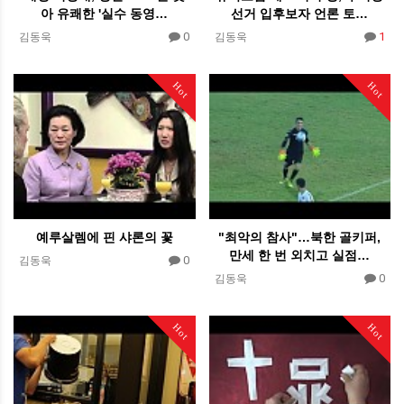
아 유쾌한 '실수 동영…
선거 입후보자 언론 토…
0
1
김동욱
김동욱
Hot
Hot
예루살렘에 핀 샤론의 꽃
"최악의 참사"…북한 골키퍼,
만세 한 번 외치고 실점…
0
김동욱
0
김동욱
Hot
Hot