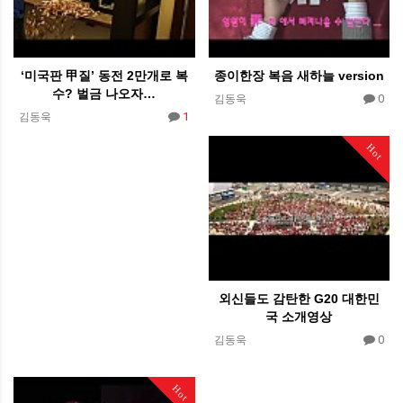
‘미국판 甲질’ 동전 2만개로 복
종이한장 복음 새하늘 version
수? 벌금 나오자…
0
김동욱
1
김동욱
Hot
외신들도 감탄한 G20 대한민
국 소개영상
0
김동욱
Hot