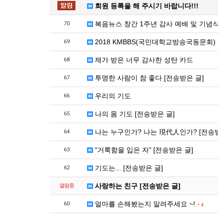
회원 등록을 해 주시기 바랍니다!!!
복음뉴스 창간 1주년 감사 예배 및 기념
70
2018 KMBBS(국민대학교방송국동문회)
69
제가 받은 너무 감사한 성탄 카드
68
투명한 사람이 참 좋다 [전송받은 글]
67
우리의 기도
66
나의 몸 기도 [전송받은 글]
65
나는 누구인가? 나는 現代人인가? [전송받
64
"거룩함을 입은 자" [전송받은 글]
63
기도는... [전송받은 글]
62
사랑하는 친구 [전송받은 글]
열람중
얼마를 손해봤는지 알려주세요 ~!
60
+
4