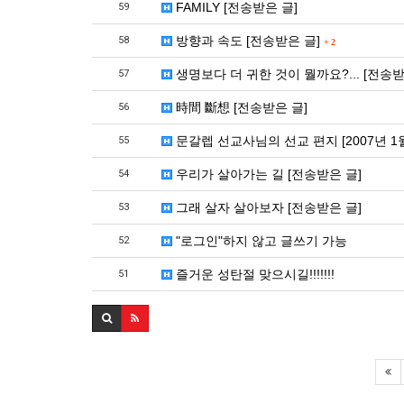
FAMILY [전송받은 글]
59
방향과 속도 [전송받은 글]
58
+
2
생명보다 더 귀한 것이 뭘까요?... [전송받
57
時間 斷想 [전송받은 글]
56
문갈렙 선교사님의 선교 편지 [2007년 1월
55
우리가 살아가는 길 [전송받은 글]
54
그래 살자 살아보자 [전송받은 글]
53
"로그인"하지 않고 글쓰기 가능
52
즐거운 성탄절 맞으시길!!!!!!!
51