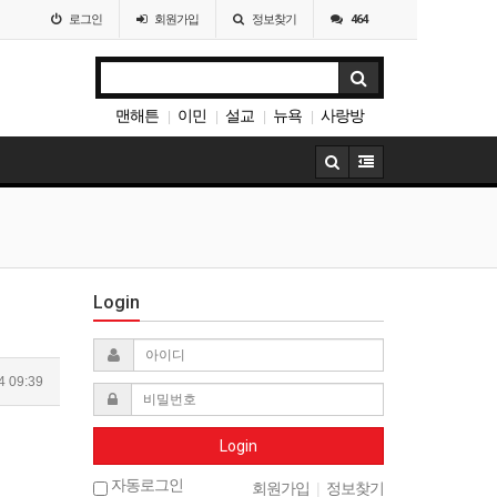
로그인
회원
가입
정보찾기
464
맨해튼
이민
설교
뉴욕
사랑방
|
|
|
|
나눔
|
Login
4 09:39
Login
자동로그인
회원가입
|
정보찾기