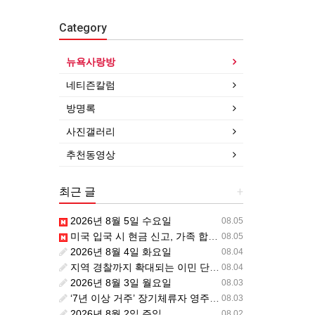
Category
뉴욕사랑방
네티즌칼럼
방명록
사진갤러리
추천동영상
최근 글
+
2026년 8월 5일 수요일
08.05
미국 입국 시 현금 신고, 가족 합산 1만 달러가 기준입니다.
08.05
2026년 8월 4일 화요일
08.04
지역 경찰까지 확대되는 이민 단속… 287(g) 프로그램의 대대적 확장
08.04
2026년 8월 3일 월요일
08.03
‘7년 이상 거주’ 장기체류자 영주권 법안 재추진… 현실화될 수 있을까?
08.03
2026년 8월 2일 주일
08.02