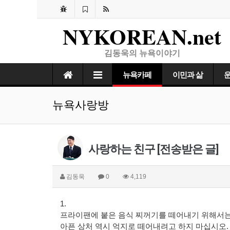
NYKOREAN.net
김동욱의 뉴욕이야기
뉴욕카페
이민과 삶
뉴욕사랑방
사랑하는 친구 [전송받은 글]
김동욱
0
4,119
1.
프라이팬에 붙은 음식 찌꺼기를 떼어내기 위해서는
아픈 상처 역시 억지로 떼어내려고 하지 마십시오