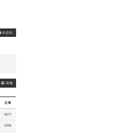
프린트
목록
조회
5677
5206