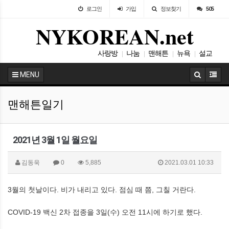
로그인
가입
정보찾기
505
NYKOREAN.net
사랑방
나눔
맨해튼
뉴욕
설교
|
|
|
|
이민
|
MENU
맨해튼일기
2021년 3월 1일 월요일
김동욱
0
5,885
2021.03.01 10:33
3월의 첫날이다. 비가 내리고 있다. 점심 때 쯤, 그칠 거란다.
COVID-19 백신 2차 접종을 3일(수) 오전 11시에 하기로 했다.