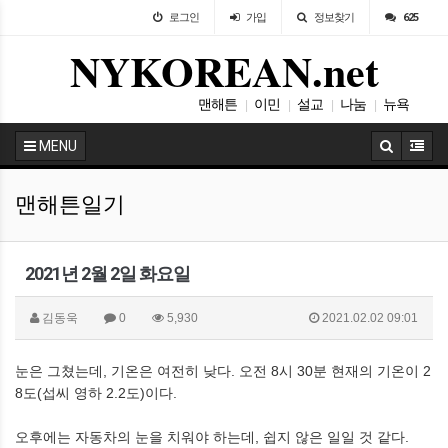
로그인
가입
정보찾기
625
NYKOREAN.net
맨해튼
이민
설교
나눔
뉴욕
|
|
|
|
사랑방
|
MENU
맨해튼일기
2021년 2월 2일 화요일
김동욱
0
5,930
2021.02.02 09:01
눈은 그쳤는데, 기온은 여전히 낮다. 오전 8시 30분 현재의 기온이 2
8도(섭씨 영하 2.2도)이다.
오후에는 자동차의 눈을 치워야 하는데, 쉽지 않은 일일 것 같다.