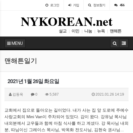
로그인
가입
정보찾기
456
NYKOREAN.net
설교
이민
나눔
뉴욕
맨해튼
|
|
|
|
사랑방
|
MENU
맨해튼일기
2021년 1월 26일 화요일
김동욱
0
5,587
2021.01.26 14:19
교회에서 집으로 돌아오는 길이었다. 내가 사는 집 앞 도로에 주예수
사랑교회의 Mini Van이 주차되어 있었다. 감이 왔다. 강유남 목사님
내외분께서 교우들과 함께 아침 식사를 하고 계셨다. 강 목사님 내외
분, 따님이신 그레이스 목사님, 박옥화 전도사님, 김현숙 권사님...