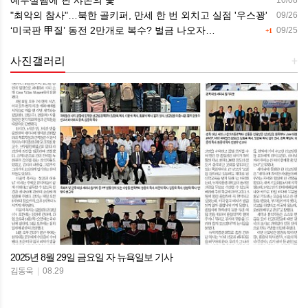
예루살렘에 핀 샤론의 꽃
10/08
"최악의 참사"…북한 골키퍼, 만세 한 번 외치고 실점 '우스꽝'
09/26
‘미국판 甲질’ 동전 2만개로 복수? 벌금 나오자…
09/25
+1
사진갤러리
+
2025년 8월 29일 금요일 자 뉴욕일보 기사
김동욱
|
08.29