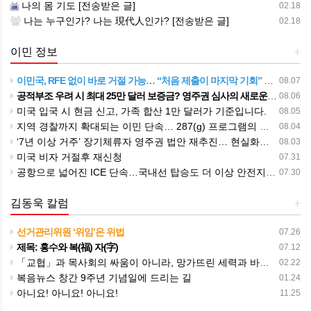
나의 몸 기도 [전송받은 글]
02.18
나는 누구인가? 나는 現代人인가? [전송받은 글]
02.18
이민 정보
+
이민국, RFE 없이 바로 거절 가능… “처음 제출이 마지막 기회” 시대가 시작됩니다.
08.07
공적부조 우려 시 최대 25만 달러 보증금? 영주권 심사의 새로운 변수
08.06
미국 입국 시 현금 신고, 가족 합산 1만 달러가 기준입니다.
08.05
지역 경찰까지 확대되는 이민 단속… 287(g) 프로그램의 대대적 확장
08.04
‘7년 이상 거주’ 장기체류자 영주권 법안 재추진… 현실화될 수 있을까?
08.03
미국 비자 거절후 재신청
07.31
공항으로 넓어진 ICE 단속…국내선 탑승도 더 이상 안전지대 아니다.
07.30
김동욱 칼럼
+
선거관리위원 ‘위임’은 위법
07.26
제목: 홍수와 복(福) 자(字)
07.12
「교협」과 목사회의 싸움이 아니라, 망가뜨린 세력과 바로세우려는 세력과의 싸움이다
02.22
복음뉴스 창간 9주년 기념일에 드리는 길
01.24
아니요! 아니요! 아니요!
11.25