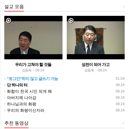
설교 모음
+
우리가 고쳐야 할 것들
성전이 되어 가고
김동욱
|
08.24
김동욱
|
08.24
"로그인"하지 않고 글쓰기 가능
01.04
단 하나의 터
08.24
화합이 천국 시민 되게 해
08.24
아버지께 나아감
08.24
하나님과의 화평
08.24
우리의 화평이신지라
08.24
추천 동영상
+