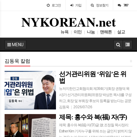
로그인
가입
정보찾기
787
NYKOREAN.net
뉴욕
이민
나눔
맨해튼
설교
|
|
|
|
사랑방
|
MENU
김동욱 칼럼
+
선거관리위원 ‘위임’은 위
법
뉴저지한인교회협의회 제39회기(회장 권형덕 목
사)가 선거관리위원회(위원장 박상돈 목사)를 구성
하고, 회장 및 부회장 후보의 등록을 받는다는 공문
을 7월 25일(토)에 회원 교회들에게 이메일로 발송
김동욱
|
2026/07/26
했다.해당 공문은 뉴…
제목: 홍수와 복(福) 자(字)
제목: 홍수와 복(福) 자(字)글: 故 조정칠 목사정리:
Esther Kim 기자누구를 위해 쓰는 글인지 밝히지 않