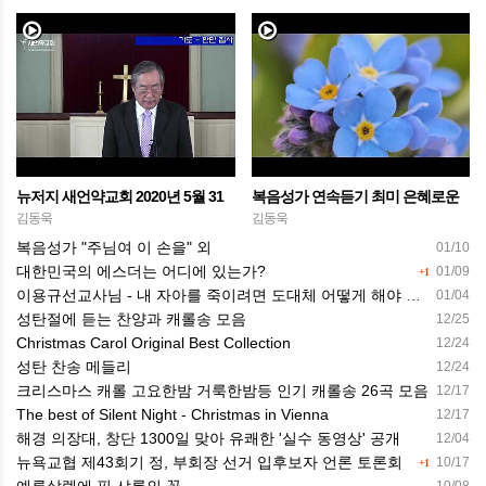
뉴저지 새언약교회 2020년 5월 31
복음성가 연속듣기 최미 은혜로운
일 주일 온라인 예배
씨씨엠 찬양 모음
김동욱
김동욱
복음성가 "주님여 이 손을" 외
01/10
대한민국의 에스더는 어디에 있는가?
01/09
+1
이용규선교사님 - 내 자아를 죽이려면 도대체 어떻게 해야 하나요?
01/04
성탄절에 듣는 찬양과 캐롤송 모음
12/25
Christmas Carol Original Best Collection
12/24
성탄 찬송 메들리
12/24
크리스마스 캐롤 고요한밤 거룩한밤등 인기 캐롤송 26곡 모음
12/17
The best of Silent Night - Christmas in Vienna
12/17
해경 의장대, 창단 1300일 맞아 유쾌한 '실수 동영상' 공개
12/04
뉴욕교협 제43회기 정, 부회장 선거 입후보자 언론 토론회
10/17
+1